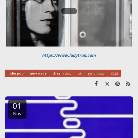
https://www.ladytron.com
indie pop
new wave
dream pop
uk
synth pop
2023
01
Nov