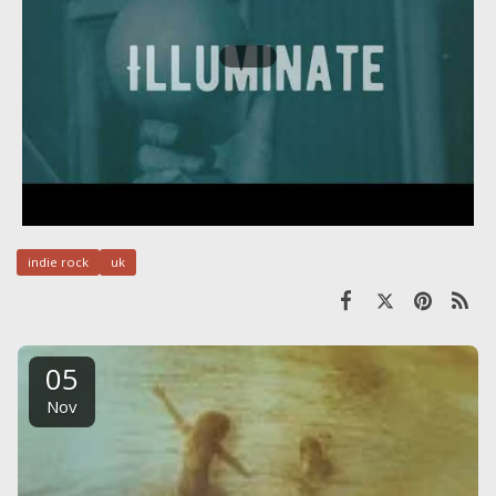
indie rock
uk
05
Nov