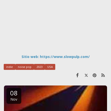
Sitio web:
https://www.slowpulp.com/
indie
noise pop
2023
USA
08
Nov