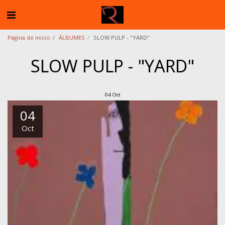
Página de inicio
ÁLBUMES
SLOW PULP - "YARD"
SLOW PULP - "YARD"
04
Oct
04
Oct