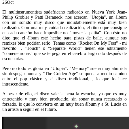
26
Oct
El multinstrumentista sudafricano radicado en Nueva York Jean-
Philip Grobler y Patti Beraneck, nos acercan "Utopia", un álbum
con un sonido muy disco que indudablemente está muy bien
realizado. Con una muy cuidada realización, el ritmo que consigue
en cada canción hace imposible no "mover la patita". Con ésto no
digo que el álbum esté hecho para pistas de baile, aunque sus
remixes bien podrían serlo. Temas como "Rocket On My Feet" - mi
favorito -, "Touch" o "Separate World" tienen ese aditamento
"comeneuronas" que se te pega en el cerebro largo rato después de
escucharlas.
Pero no todo es gloria en "Utopia". "Memory" suena muy aburrida
sin despegar nunca y "The Golden Age" se queda a medio camino
entre el pop clásico y el disco tradicional, , lo que lo hace
intrascendente.
A pesar de ello, el disco vale la pena la escucha, ya que es muy
entretenido y muy bien producido, sin sonar nunca recargado o
forzado, lo que lo convierte en un muy buen álbum y a St. Lucia en
un artista a seguir en el futuro.