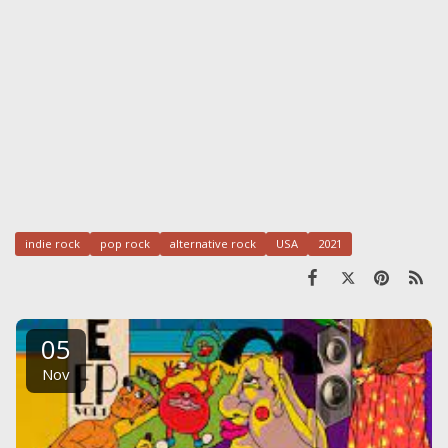
indie rock
pop rock
alternative rock
USA
2021
05
Nov