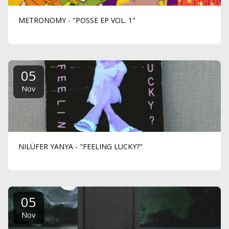
METRONOMY - "POSSE EP VOL. 1"
05
Nov
NILÜFER YANYA - "FEELING LUCKY?"
05
Nov