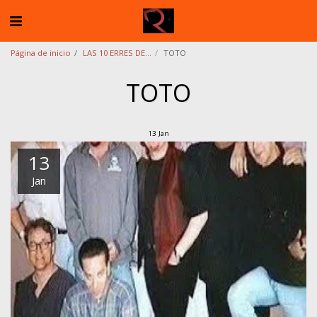
Página de inicio
LAS 10 ERRES DE...
TOTO
TOTO
13
Jan
13
Jan