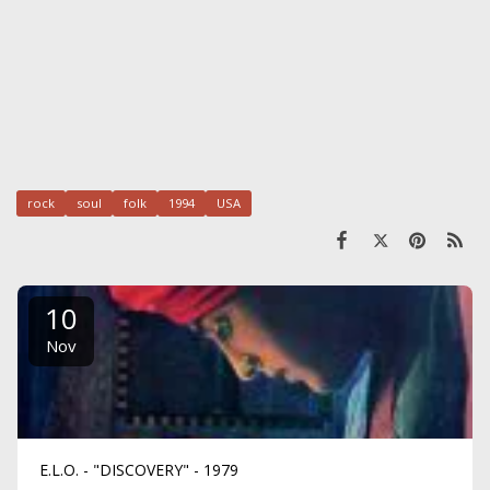
rock
soul
folk
1994
USA
10
Nov
E.L.O. - "DISCOVERY" - 1979