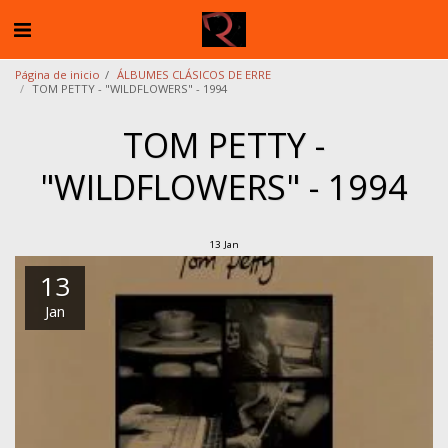
Página de inicio
ÁLBUMES CLÁSICOS DE ERRE
TOM PETTY - "WILDFLOWERS" - 1994
TOM PETTY -
"WILDFLOWERS" - 1994
13
Jan
13
Jan