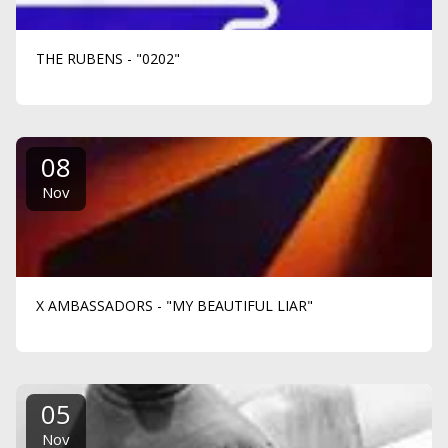
THE RUBENS - "0202"
08
Nov
X AMBASSADORS - "MY BEAUTIFUL LIAR"
05
Nov