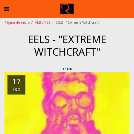
Página de inicio
ÁLBUMES
EELS - "Extreme Witchcraft"
EELS - "EXTREME
WITCHCRAFT"
17
Feb
17
Feb