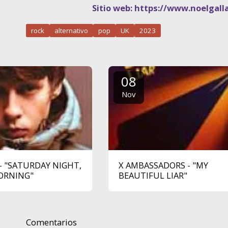
Sitio web:
https://www.noelgall
rock
alternativo
pop
UK
2023
08
Nov
- "SATURDAY NIGHT,
X AMBASSADORS - "MY
ORNING"
BEAUTIFUL LIAR"
Comentarios