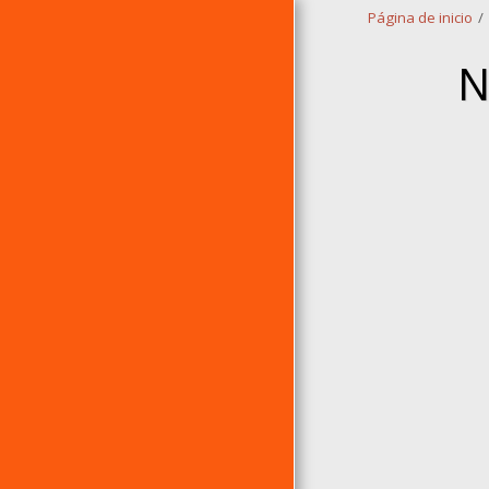
Página de inicio
N
PÁGINA DE INICIO
ÁLBUMES
EP´S
RANKING DE ERRE
ÁLBUMES CLÁSICOS DE
ERRE
LAS 10 ERRES DE...
EL TEMA DEL AÑO