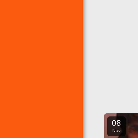
08
Nov