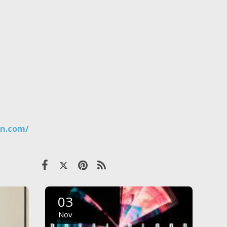
an.com/
03
Nov